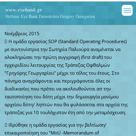
www.eyebank.gr
Hellenic Eye Bank Demokritos Gregory Georgariou
Νοέμβριος 2015
 H ομάδα εργασίας SOP (Standard Operating Procedures)
με συντονίστρια την Σωτηρία Παλιούρα αναμένεται να
ολοκληρώσει την πρώτη συγγραφή (first draft) του
εγχειριδίου λειτουργίας της Τράπεζας Οφθαλμών
"Γρηγόρης Γεωργαρίου" μέχρι το τέλος του έτους. Στο
πόνημα αναγράφονται και περιγράφονται όλες οι
διαδικασίες που πρέπει να ακολουθούνται απ την
ταυτοποίηση του δότη μέχρι την δημιουργία μονίμου
αρχείου δότη/ ληπτών που θα φυλάσσεται στα αρχεία της
τράπεζας για 10 τουλάχιστον έτη από την μεταμόσχευση.
 Ιδρύθηκε η ομάδα εργασίας για την βελτίωση/
επικαιροποίηση του "ΜοU -Memorandum of