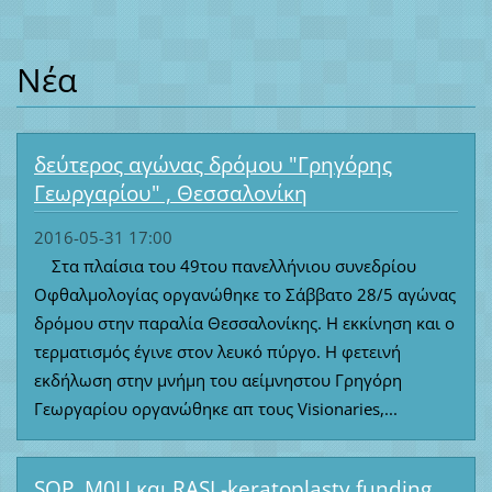
Νέα
δεύτερος αγώνας δρόμου "Γρηγόρης
Γεωργαρίου" , Θεσσαλονίκη
2016-05-31 17:00
Στα πλαίσια του 49του πανελλήνιου συνεδρίου
Οφθαλμολογίας οργανώθηκε το Σάββατο 28/5 αγώνας
δρόμου στην παραλία Θεσσαλονίκης. Η εκκίνηση και ο
τερματισμός έγινε στον λευκό πύργο. Η φετεινή
εκδήλωση στην μνήμη του αείμνηστου Γρηγόρη
Γεωργαρίου οργανώθηκε απ τους Visionaries,...
SOP, M0U και RASL-keratoplasty funding