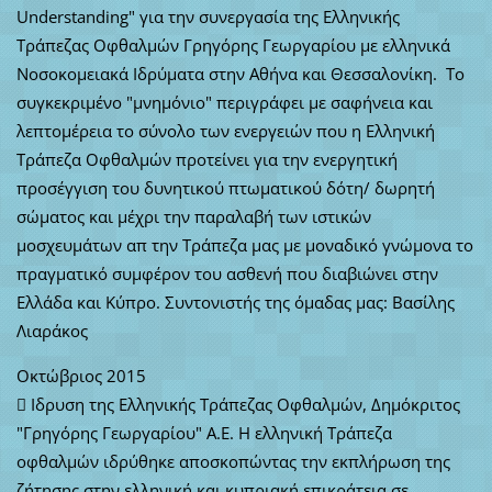
Understanding" για την συνεργασία της Ελληνικής
Τράπεζας Οφθαλμών Γρηγόρης Γεωργαρίου με ελληνικά
Νοσοκομειακά Ιδρύματα στην Αθήνα και Θεσσαλονίκη. Το
συγκεκριμένο "μνημόνιο" περιγράφει με σαφήνεια και
λεπτομέρεια το σύνολο των ενεργειών που η Ελληνική
Τράπεζα Οφθαλμών προτείνει για την ενεργητική
προσέγγιση του δυνητικού πτωματικού δότη/ δωρητή
σώματος και μέχρι την παραλαβή των ιστικών
μοσχευμάτων απ την Τράπεζα μας με μοναδικό γνώμονα το
πραγματικό συμφέρον του ασθενή που διαβιώνει στην
Ελλάδα και Κύπρο. Συντονιστής της όμαδας μας: Βασίλης
Λιαράκος
Οκτώβριος 2015
 Ιδρυση της Ελληνικής Τράπεζας Οφθαλμών, Δημόκριτος
"Γρηγόρης Γεωργαρίου" Α.Ε. Η ελληνική Τράπεζα
οφθαλμών ιδρύθηκε αποσκοπώντας την εκπλήρωση της
ζήτησης στην ελληνική και κυπριακή επικράτεια σε