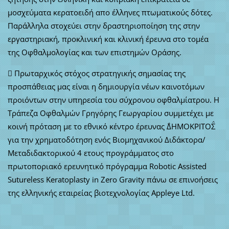
μοσχεύματα κερατοειδή απο έλληνες πτωματικούς δότες.
Παράλληλα στοχεύει στην δραστηριοποίηση της στην
εργαστηριακή, προκλινική και κλινική έρευνα στο τομέα
της Οφθαλμολογίας και των επιστημών Οράσης.
 Πρωταρχικός στόχος στρατηγικής σημασίας της
προσπάθειας μας είναι η δημιουργία νέων καινοτόμων
προιόντων στην υπηρεσία του σύχρονου οφθαλμίατρου. Η
Τράπεζα Οφθαλμών Γρηγόρης Γεωργαρίου συμμετέχει με
κοινή πρόταση με το εθνικό κέντρο έρευνας ΅ΔΗΜΟΚΡΙΤΟΣ΅
για την χρηματοδότηση ενός Βιομηχανικού Διδάκτορα/
Μεταδιδακτορικού 4 ετους προγράμματος στο
πρωτοποριακό ερευνητικό πρόγραμμα Robotic Assisted
Sutureless Keratoplasty in Zero Gravity πάνω σε επινοήσεις
της ελληνικής εταιρείας βιοτεχνολογίας Αppleye Ltd.